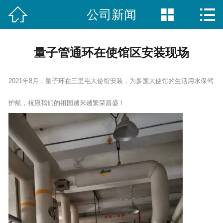



公司新闻
首页
公司简介
量子管通环在使馆区安装现场
产品方案
2021年8月，量子环在三里屯大使馆安装，为多国大使馆的生活用水保驾
客户案例
护航，祝愿我们的祖国越来越繁荣昌盛！
国际合作
新闻资讯
技术研发
客户留言