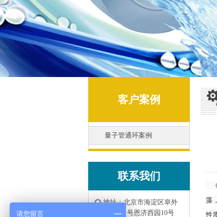
客户案例
量子管通环案例
联系我们
《
藻
地址：北京市海淀区阜外
亮甲店1号恩济西园10号
请您留言
性