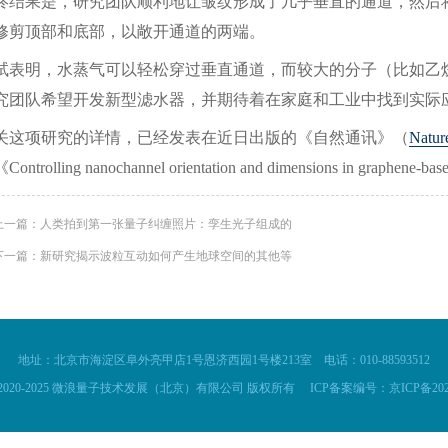
终结果是，研究团队顺利地让皱纹形成了几乎垂直的通道，然后
修剪顶部和底部，以敞开通道的两端。
试表明，水蒸气可以轻松穿过垂直通道，而较大的分子（比如乙
究团队希望开发新型滤水器，并期待着在家庭和工业中找到实际
关这项研究的详情，已经发表在近日出版的《自然通讯》（
Natur
ontrolling nanochannel orientation and dimensions in graphene-b
上一篇：
人类拍到第一张量子纠缠照片：孪生光子组成的
下一篇：
新研究揭示波粒互动如何产生地球空间的其他等
地址：北京市海淀区阜外亮甲店1号恩济西园1号楼213室
电话：010-88593512
ht © 2020-2025 微浪量子技术发展（北京）有限公司 版权所有
ICP备案编号：京ICP备2021