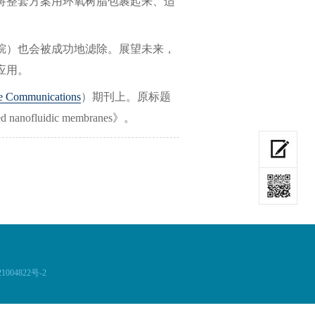
将整套方案用环氧树脂包裹起来、适
烷）也会被成功地滤除。展望未来，
应用。
e Communications
）期刊上。原标题
ased nanofluidic membranes》。
004822号-2