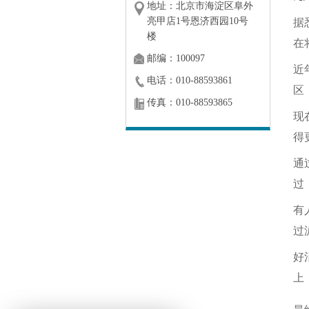
地址：北京市海淀区阜外
亮甲店1号恩济西园10号
据
楼
在
邮编：100097
近
电话：010-88593861
区
传真：010-88593865
现
得
通
过
有
过
好
上